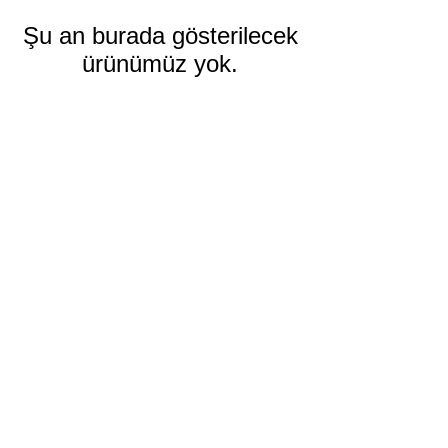
Şu an burada gösterilecek
ürünümüz yok.
Alışveriş
Tüm Ürünler
Yeni
Çok Satanlar
Tesbih
Erkek Aksesuar
Kadın Aksesuar