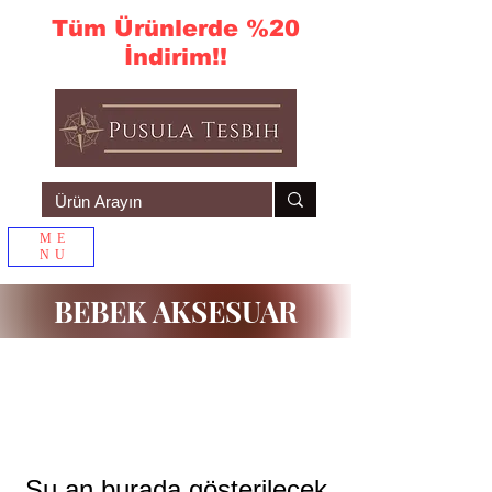
Tüm Ürünlerde %20
İndirim!!
ME
NU
Sepetim
BEBEK AKSESUAR
Şu an burada gösterilecek