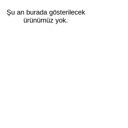
Şu an burada gösterilecek
ürünümüz yok.
Alışveriş
Tüm Ürünler
Yeni
Çok Satanlar
Tesbih
Erkek Aksesuar
Kadın Aksesuar