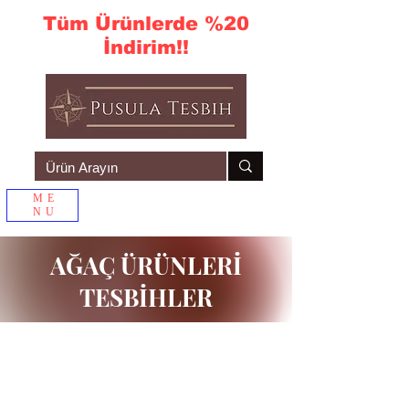
Tüm Ürünlerde %20
İndirim!!
ME
NU
Sepetim
AĞAÇ ÜRÜNLERİ
TESBİHLER