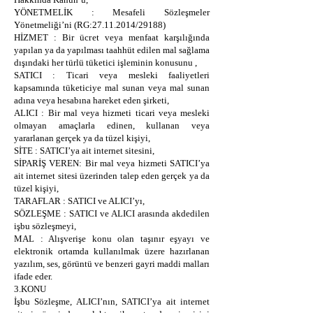
YÖNETMELİK : Mesafeli Sözleşmeler
Yönetmeliği’ni (RG:
27.11.2014
/29188)
HİZMET : Bir ücret veya menfaat karşılığında
yapılan ya da yapılması taahhüt edilen mal sağlama
dışındaki her türlü tüketici işleminin konusunu ,
SATICI : Ticari veya mesleki faaliyetleri
kapsamında tüketiciye mal sunan veya mal sunan
adına veya hesabına hareket eden şirketi,
ALICI : Bir mal veya hizmeti ticari veya mesleki
olmayan amaçlarla edinen, kullanan veya
yararlanan gerçek ya da tüzel kişiyi,
SİTE : SATICI’ya ait internet sitesini,
SİPARİŞ VEREN: Bir mal veya hizmeti SATICI’ya
ait internet sitesi üzerinden talep eden gerçek ya da
tüzel kişiyi,
TARAFLAR : SATICI ve ALICI’yı,
SÖZLEŞME : SATICI ve ALICI arasında akdedilen
işbu sözleşmeyi,
MAL : Alışverişe konu olan taşınır eşyayı ve
elektronik ortamda kullanılmak üzere hazırlanan
yazılım, ses, görüntü ve benzeri gayri maddi malları
ifade eder.
3.KONU
İşbu Sözleşme, ALICI’nın, SATICI’ya ait internet