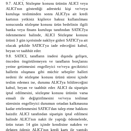
9.7. ALICI, Sözleşme konusu ürünün ALICI veya
ALICI’nın gösterdiği adresteki kişi ve/veya
kuruluşa tesliminden sonra ALICI'ya ait kredi
kartının yetkisiz kişilerce haksız kullanılması
sonucunda sözleşme konusu ürün bedelinin ilgili
banka veya finans kuruluşu tarafından SATICI'ya
ödenmemesi halinde, ALICI Sözleşme konusu
ürünü 3 gün içerisinde nakliye gideri SATICI’ya ait
olacak şekilde SATICI’ya iade edeceğini kabul,
beyan ve taahhüt eder.
9.8. SATICI, tarafların iradesi dışında gelişen,
önceden öngörülemeyen ve tarafların borçlarını
yerine getirmesini engelleyici ve/veya geciktirici
hallerin oluşması gibi mücbir sebepler halleri
nedeni ile sözleşme konusu ürünü süresi içinde
teslim edemez ise, durumu ALICI'ya bildireceğini
kabul, beyan ve taahhüt eder. ALICI da siparişin
iptal edilmesini, sözleşme konusu ürünün varsa
emsali ile değiştirilmesini ve/veya teslimat
süresinin engelleyici durumun ortadan kalkmasına
kadar ertelenmesini SATICI’dan talep etme hakkını
haizdir. ALICI tarafından siparişin iptal edilmesi
halinde ALICI’nın nakit ile yaptığı ödemelerde,
ürün tutarı 14 gün içinde kendisine nakden ve
defaten ödenir. ALICI’nın kredi kartı ile yaptığı