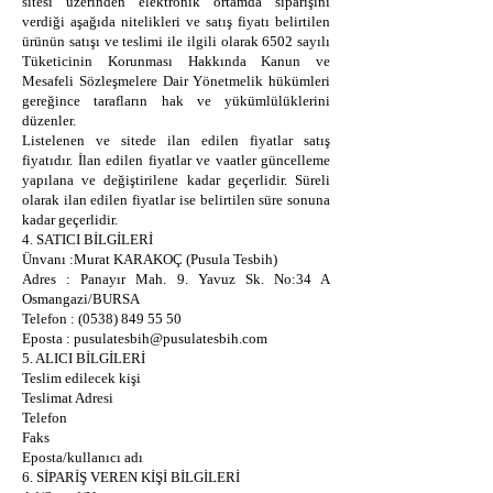
sitesi üzerinden elektronik ortamda siparişini
verdiği aşağıda nitelikleri ve satış fiyatı belirtilen
ürünün satışı ve teslimi ile ilgili olarak 6502 sayılı
Tüketicinin Korunması Hakkında Kanun ve
Mesafeli Sözleşmelere Dair Yönetmelik hükümleri
gereğince tarafların hak ve yükümlülüklerini
düzenler.
Listelenen ve sitede ilan edilen fiyatlar satış
fiyatıdır. İlan edilen fiyatlar ve vaatler güncelleme
yapılana ve değiştirilene kadar geçerlidir. Süreli
olarak ilan edilen fiyatlar ise belirtilen süre sonuna
kadar geçerlidir.
4. SATICI BİLGİLERİ
Ünvanı :Murat KARAKOÇ (Pusula Tesbih)
Adres : Panayır Mah. 9. Yavuz Sk. No:34 A
Osmangazi/BURSA
Telefon : (0538) 849 55 50
Eposta : pusulatesbih@pusulatesbih.com
5. ALICI BİLGİLERİ
Teslim edilecek kişi
Teslimat Adresi
Telefon
Faks
Eposta/kullanıcı adı
6. SİPARİŞ VEREN KİŞİ BİLGİLERİ