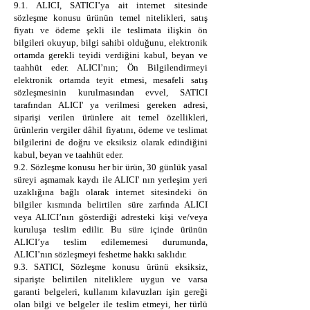
9.1. ALICI, SATICI’ya ait internet sitesinde
sözleşme konusu ürünün temel nitelikleri, satış
fiyatı ve ödeme şekli ile teslimata ilişkin ön
bilgileri okuyup, bilgi sahibi olduğunu, elektronik
ortamda gerekli teyidi verdiğini kabul, beyan ve
taahhüt eder. ALICI’nın; Ön Bilgilendirmeyi
elektronik ortamda teyit etmesi, mesafeli satış
sözleşmesinin kurulmasından evvel, SATICI
tarafından ALICI' ya verilmesi gereken adresi,
siparişi verilen ürünlere ait temel özellikleri,
ürünlerin vergiler dâhil fiyatını, ödeme ve teslimat
bilgilerini de doğru ve eksiksiz olarak edindiğini
kabul, beyan ve taahhüt eder.
9.2. Sözleşme konusu her bir ürün, 30 günlük yasal
süreyi aşmamak kaydı ile ALICI' nın yerleşim yeri
uzaklığına bağlı olarak internet sitesindeki ön
bilgiler kısmında belirtilen süre zarfında ALICI
veya ALICI’nın gösterdiği adresteki kişi ve/veya
kuruluşa teslim edilir. Bu süre içinde ürünün
ALICI’ya teslim edilememesi durumunda,
ALICI’nın sözleşmeyi feshetme hakkı saklıdır.
9.3. SATICI, Sözleşme konusu ürünü eksiksiz,
siparişte belirtilen niteliklere uygun ve varsa
garanti belgeleri, kullanım kılavuzları işin gereği
olan bilgi ve belgeler ile teslim etmeyi, her türlü