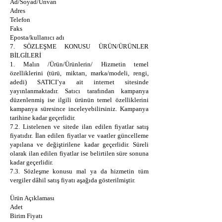
Ad/Soyad/Unvan
Adres
Telefon
Faks
Eposta/kullanıcı adı
7. SÖZLEŞME KONUSU ÜRÜN/ÜRÜNLER
BİLGİLERİ
1. Malın /Ürün/Ürünlerin/ Hizmetin temel
özelliklerini (türü, miktarı, marka/modeli, rengi,
adedi) SATICI’ya ait internet sitesinde
yayınlanmaktadır. Satıcı tarafından kampanya
düzenlenmiş ise ilgili ürünün temel özelliklerini
kampanya süresince inceleyebilirsiniz. Kampanya
tarihine kadar geçerlidir.
7.2. Listelenen ve sitede ilan edilen fiyatlar satış
fiyatıdır. İlan edilen fiyatlar ve vaatler güncelleme
yapılana ve değiştirilene kadar geçerlidir. Süreli
olarak ilan edilen fiyatlar ise belirtilen süre sonuna
kadar geçerlidir.
7.3. Sözleşme konusu mal ya da hizmetin tüm
vergiler dâhil satış fiyatı aşağıda gösterilmiştir.
Ürün Açıklaması
Adet
Birim Fiyatı