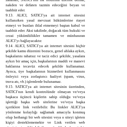
nakden ve defaten tazmin edeceğini beyan ve
taahhüt eder.
9.13. ALICI, SATICI’ya ait internet sitesini
kullanırken yasal mevzuat hükümlerine riayet
etmeyi ve bunları ihlal etmemeyi baştan kabul ve
taahhüt eder. Aksi takdirde, doğacak tüm hukuki ve
cezai yükümlülükler tamamen ve münhasıran
ALICI’yı bağlayacaktır.
9.14. ALICI, SATICI’ya ait internet sitesini hiçbir
şekilde kamu düzenini bozucu, genel ahlaka aykırı,
başkalarını rahatsız ve taciz edici şekilde, yasalara
aykırı bir amaç için, başkalarının maddi ve manevi
haklarına tecavüz edecek şekilde kullanamaz.
Ayrıca, üye başkalarının hizmetleri kullanmasını
önleyici veya zorlaştırıcı faaliyet (spam, virus,
truva atı, vb.) işlemlerde bulunamaz.
9.15. SATICI’ya ait internet sitesinin üzerinden,
SATICI’nın kendi kontrolünde olmayan ve/veya
başkaca üçüncü kişilerin sahip olduğu ve/veya
işlettiği başka web sitelerine ve/veya başka
içeriklere link verilebilir. Bu linkler ALICI’ya
yönlenme kolaylığı sağlamak amacıyla konmuş
olup herhangi bir web sitesini veya o siteyi işleten
kişiyi desteklememekte ve Link verilen web