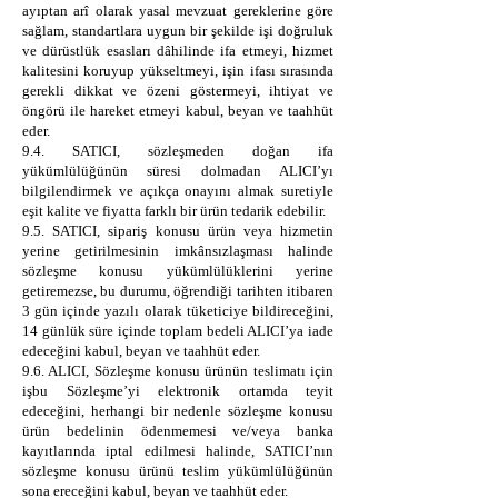
ayıptan arî olarak yasal mevzuat gereklerine göre
sağlam, standartlara uygun bir şekilde işi doğruluk
ve dürüstlük esasları dâhilinde ifa etmeyi, hizmet
kalitesini koruyup yükseltmeyi, işin ifası sırasında
gerekli dikkat ve özeni göstermeyi, ihtiyat ve
öngörü ile hareket etmeyi kabul, beyan ve taahhüt
eder.
9.4. SATICI, sözleşmeden doğan ifa
yükümlülüğünün süresi dolmadan ALICI’yı
bilgilendirmek ve açıkça onayını almak suretiyle
eşit kalite ve fiyatta farklı bir ürün tedarik edebilir.
9.5. SATICI, sipariş konusu ürün veya hizmetin
yerine getirilmesinin imkânsızlaşması halinde
sözleşme konusu yükümlülüklerini yerine
getiremezse, bu durumu, öğrendiği tarihten itibaren
3 gün içinde yazılı olarak tüketiciye bildireceğini,
14 günlük süre içinde toplam bedeli ALICI’ya iade
edeceğini kabul, beyan ve taahhüt eder.
9.6. ALICI, Sözleşme konusu ürünün teslimatı için
işbu Sözleşme’yi elektronik ortamda teyit
edeceğini, herhangi bir nedenle sözleşme konusu
ürün bedelinin ödenmemesi ve/veya banka
kayıtlarında iptal edilmesi halinde, SATICI’nın
sözleşme konusu ürünü teslim yükümlülüğünün
sona ereceğini kabul, beyan ve taahhüt eder.