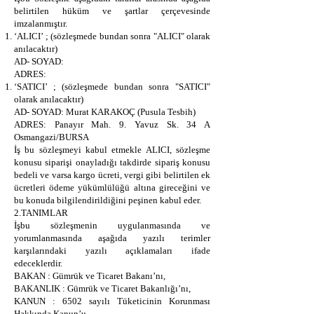
belirtilen hüküm ve şartlar çerçevesinde
imzalanmıştır.
‘ALICI’ ; (sözleşmede bundan sonra "ALICI" olarak
anılacaktır)
AD- SOYAD:
ADRES:
‘SATICI’ ; (sözleşmede bundan sonra "SATICI"
olarak anılacaktır)
AD- SOYAD: Murat KARAKOÇ (Pusula Tesbih)
ADRES: Panayır Mah. 9. Yavuz Sk. 34 A
Osmangazi/BURSA
İş bu sözleşmeyi kabul etmekle ALICI, sözleşme
konusu siparişi onayladığı takdirde sipariş konusu
bedeli ve varsa kargo ücreti, vergi gibi belirtilen ek
ücretleri ödeme yükümlülüğü altına gireceğini ve
bu konuda bilgilendirildiğini peşinen kabul eder.
2.TANIMLAR
İşbu sözleşmenin uygulanmasında ve
yorumlanmasında aşağıda yazılı terimler
karşılarındaki yazılı açıklamaları ifade
edeceklerdir.
BAKAN : Gümrük ve Ticaret Bakanı’nı,
BAKANLIK : Gümrük ve Ticaret Bakanlığı’nı,
KANUN : 6502 sayılı Tüketicinin Korunması
Hakkında Kanun’u,