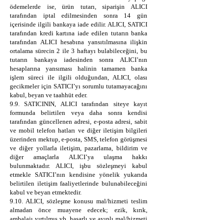
ödemelerde ise, ürün tutarı, siparişin ALICI
tarafından iptal edilmesinden sonra 14 gün
içerisinde ilgili bankaya iade edilir. ALICI, SATICI
tarafından kredi kartına iade edilen tutarın banka
tarafından ALICI hesabına yansıtılmasına ilişkin
ortalama sürecin 2 ile 3 haftayı bulabileceğini, bu
tutarın bankaya iadesinden sonra ALICI’nın
hesaplarına yansıması halinin tamamen banka
işlem süreci ile ilgili olduğundan, ALICI, olası
gecikmeler için SATICI’yı sorumlu tutamayacağını
kabul, beyan ve taahhüt eder.
9.9. SATICININ, ALICI tarafından siteye kayıt
formunda belirtilen veya daha sonra kendisi
tarafından güncellenen adresi, e-posta adresi, sabit
ve mobil telefon hatları ve diğer iletişim bilgileri
üzerinden mektup, e-posta, SMS, telefon görüşmesi
ve diğer yollarla iletişim, pazarlama, bildirim ve
diğer amaçlarla ALICI’ya ulaşma hakkı
bulunmaktadır. ALICI, işbu sözleşmeyi kabul
etmekle SATICI’nın kendisine yönelik yukarıda
belirtilen iletişim faaliyetlerinde bulunabileceğini
kabul ve beyan etmektedir.
9.10. ALICI, sözleşme konusu mal/hizmeti teslim
almadan önce muayene edecek; ezik, kırık,
ambalajı yırtılmış vb. hasarlı ve ayıplı mal/hizmeti