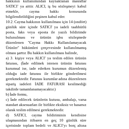
hakkının kullanımından kaynaklanan masraflar
SATICI’ ya aittir. ALICI, iş bu sözleşmeyi kabul
etmekle, cayma hakkı konusunda
bilgilendirildiğini peşinen kabul eder.
10.2. Cayma hakkının kullanılması için 14 (ondört)
günlük süre içinde SATICI' ya iadeli taahhütlü
posta, faks veya eposta ile yazılı bildirimde
bulunulması ve ürünün işbu sözleşmede
düzenlenen "Cayma Hakkı Kullanılamayacak
Ürünler" hükümleri çerçevesinde kullanılmamış
olması şarttır. Bu hakkın kullanılması halinde,
a) 3. kişiye veya ALICI’ ya teslim edilen ürünün
faturası, (İade edilmek istenen ürünün faturası
kurumsal ise, iade ederken kurumun düzenlemiş
olduğu iade faturası ile birlikte gönderilmesi
gerekmektedir. Faturası kurumlar adına düzenlenen
sipariş iadeleri İADE FATURASI kesilmediği
takdirde tamamlanamayacaktır.)
b) İade formu,
c) İade edilecek ürünlerin kutusu, ambalajı, varsa
standart aksesuarları ile birlikte eksiksiz ve hasarsız
olarak teslim edilmesi gerekmektedir.
d) SATICI, cayma bildiriminin kendisine
ulaşmasından itibaren en geç 10 günlük süre
içerisinde toplam bedeli ve ALICI’yı borç altına