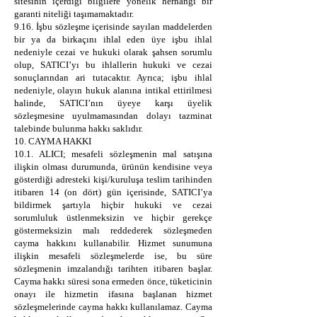
sitesinin içerdiği bilgilere yönelik herhangi bir
garanti niteliği taşımamaktadır.
9.16. İşbu sözleşme içerisinde sayılan maddelerden
bir ya da birkaçını ihlal eden üye işbu ihlal
nedeniyle cezai ve hukuki olarak şahsen sorumlu
olup, SATICI’yı bu ihlallerin hukuki ve cezai
sonuçlarından ari tutacaktır. Ayrıca; işbu ihlal
nedeniyle, olayın hukuk alanına intikal ettirilmesi
halinde, SATICI’nın üyeye karşı üyelik
sözleşmesine uyulmamasından dolayı tazminat
talebinde bulunma hakkı saklıdır.
10. CAYMA HAKKI
10.1. ALICI; mesafeli sözleşmenin mal satışına
ilişkin olması durumunda, ürünün kendisine veya
gösterdiği adresteki kişi/kuruluşa teslim tarihinden
itibaren 14 (on dört) gün içerisinde, SATICI’ya
bildirmek şartıyla hiçbir hukuki ve cezai
sorumluluk üstlenmeksizin ve hiçbir gerekçe
göstermeksizin malı reddederek sözleşmeden
cayma hakkını kullanabilir. Hizmet sunumuna
ilişkin mesafeli sözleşmelerde ise, bu süre
sözleşmenin imzalandığı tarihten itibaren başlar.
Cayma hakkı süresi sona ermeden önce, tüketicinin
onayı ile hizmetin ifasına başlanan hizmet
sözleşmelerinde cayma hakkı kullanılamaz. Cayma