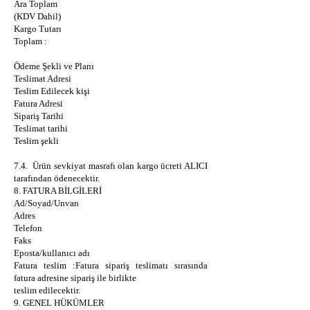
Ara Toplam
(KDV Dahil)
Kargo Tutarı
Toplam :
Ödeme Şekli ve Planı
Teslimat Adresi
Teslim Edilecek kişi
Fatura Adresi
Sipariş Tarihi
Teslimat tarihi
Teslim şekli
7.4. Ürün sevkiyat masrafı olan kargo ücreti ALICI
tarafından ödenecektir.
8. FATURA BİLGİLERİ
Ad/Soyad/Unvan
Adres
Telefon
Faks
Eposta/kullanıcı adı
Fatura teslim :Fatura sipariş teslimatı sırasında
fatura adresine sipariş ile birlikte
teslim edilecektir.
9. GENEL HÜKÜMLER