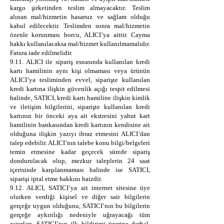
kargo şirketinden teslim almayacaktır. Teslim
alınan mal/hizmetin hasarsız ve sağlam olduğu
kabul edilecektir. Teslimden sonra mal/hizmetin
özenle korunması borcu, ALICI’ya aittir. Cayma
hakkı kullanılacaksa mal/hizmet kullanılmamalıdır.
Fatura iade edilmelidir.
9.11. ALICI ile sipariş esnasında kullanılan kredi
kartı hamilinin aynı kişi olmaması veya ürünün
ALICI’ya tesliminden evvel, siparişte kullanılan
kredi kartına ilişkin güvenlik açığı tespit edilmesi
halinde, SATICI, kredi kartı hamiline ilişkin kimlik
ve iletişim bilgilerini, siparişte kullanılan kredi
kartının bir önceki aya ait ekstresini yahut kart
hamilinin bankasından kredi kartının kendisine ait
olduğuna ilişkin yazıyı ibraz etmesini ALICI’dan
talep edebilir. ALICI’nın talebe konu bilgi/belgeleri
temin etmesine kadar geçecek sürede sipariş
dondurulacak olup, mezkur taleplerin 24 saat
içerisinde karşılanmaması halinde ise SATICI,
siparişi iptal etme hakkını haizdir.
9.12. ALICI, SATICI’ya ait internet sitesine üye
olurken verdiği kişisel ve diğer sair bilgilerin
gerçeğe uygun olduğunu, SATICI’nın bu bilgilerin
gerçeğe aykırılığı nedeniyle uğrayacağı tüm
zararları, SATICI’nın ilk bildirimi üzerine derhal,