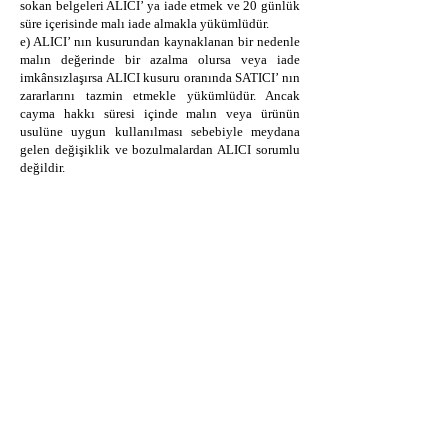
sokan belgeleri ALICI’ ya iade etmek ve 20 günlük
süre içerisinde malı iade almakla yükümlüdür.
e) ALICI’ nın kusurundan kaynaklanan bir nedenle
malın değerinde bir azalma olursa veya iade
imkânsızlaşırsa ALICI kusuru oranında SATICI’ nın
zararlarını tazmin etmekle yükümlüdür. Ancak
cayma hakkı süresi içinde malın veya ürünün
usulüne uygun kullanılması sebebiyle meydana
gelen değişiklik ve bozulmalardan ALICI sorumlu
değildir.
f) Cayma hakkının kullanılması nedeniyle SATICI
tarafından düzenlenen kampanya limit tutarının
altına düşülmesi halinde kampanya kapsamında
faydalanılan indirim miktarı iptal edilir.
11. CAYMA HAKKI KULLANILAMAYACAK
ÜRÜNLER
ALICI’nın isteği veya açıkça kişisel ihtiyaçları
doğrultusunda hazırlanan ve geri gönderilmeye
müsait olmayan, iç giyim alt parçaları, mayo ve
bikini altları, makyaj malzemeleri, tek kullanımlık
ürünler, çabuk bozulma tehlikesi olan veya son
kullanma tarihi geçme ihtimali olan mallar,
ALICI’ya teslim edilmesinin ardından ALICI
tarafından ambalajı açıldığı takdirde iade edilmesi
sağlık ve hijyen açısından uygun olmayan ürünler,